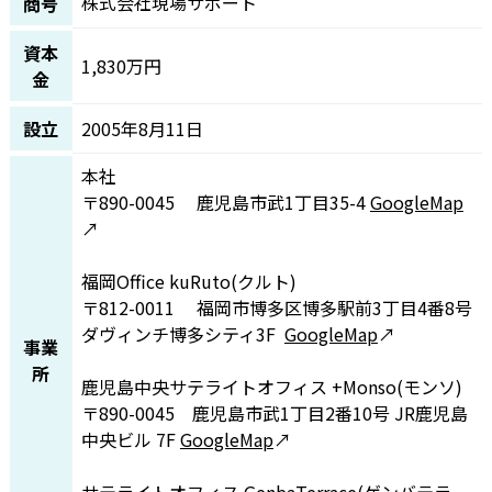
株式会社現場サポート
商号
資本
1,830万円
金
設立
2005年8月11日
本社
〒890-0045 鹿児島市武1丁目35-4
GoogleMap
↗
福岡Office kuRuto(クルト)
〒812-0011 福岡市博多区博多駅前3丁目4番8号
ダヴィンチ博多シティ3F
GoogleMap
↗
事業
所
鹿児島中央サテライトオフィス +Monso(モンソ)
〒890-0045 鹿児島市武1丁目2番10号 JR鹿児島
中央ビル 7F
GoogleMap
↗
サテライトオフィス GenbaTerrace(ゲンバテラ