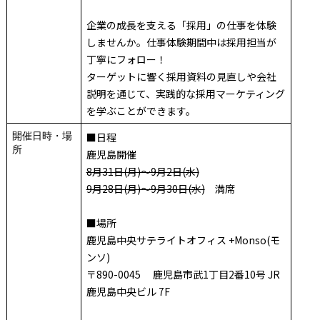
企業の成長を支える「採用」の仕事を体験
しませんか。仕事体験期間中は採用担当が
丁寧にフォロー！
ターゲットに響く採用資料の見直しや会社
説明を通じて、実践的な採用マーケティング
を学ぶことができます。
開催日時・場
■日程
所
鹿児島開催
8月31日(月)～9月2日(水)
9月28日(月)～9月30日(水)
満席
■場所
鹿児島中央サテライトオフィス +Monso(モ
ンソ)
〒890-0045 鹿児島市武1丁目2番10号 JR
鹿児島中央ビル 7F